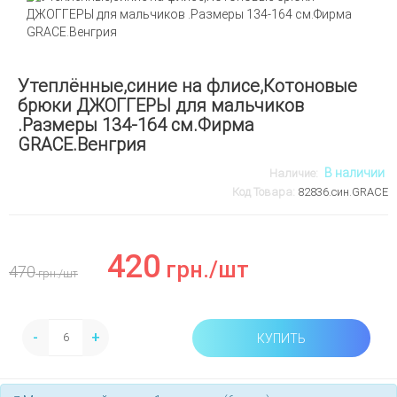
Утеплённые,синие на флисе,Котоновые
брюки ДЖОГГЕРЫ для мальчиков
.Размеры 134-164 см.Фирма
GRACE.Венгрия
В наличии
Наличие:
Код Товара:
82836.син.GRACE
420
грн.
/шт
470
грн.
/шт
-
+
КУПИТЬ