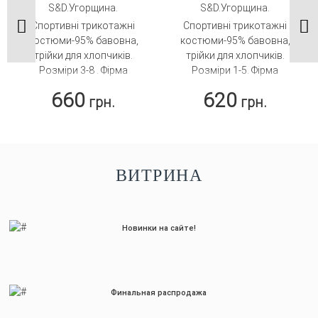
Спортивні трикотажні
Спортивні трикотажні
костюми-95% бавовна,
костюми-95% бавовна,
трійки для хлопчиків.
трійки для хлопчиків.
Розміри 3-8 . Фірма
Розміри 1-5. Фірма
S&D.Угорщина.
S&D.Угорщина.
660
620
грн.
грн.
ВИТРИНА
Новинки на сайте!
Финальная распродажа