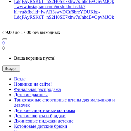
www.instagram.com/neslukhniasiki/?
hl=ru&fbclid=IwAR3swvDCtf6breYDUKbp-
LdqFAyRSK6T_nS2H0SE7xhw7sJnhdBvOpvMJQk
c 9.00 до 17.00 без выходных
0
0
Ваша корзина пуста!
Везде
Везде
Новинки на сайте!
Финальная распродажа
Детские джинсы
Трикотажные спортивные штаны для мальчиков и
девочек
Детские спортивные костюмы
Детские шорты и бриджи
Джинсовые пиджаки детские
Котоновые детские брюки