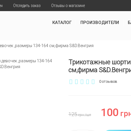
ен
Отследить заказ
Отзывы о магазине
КАТАЛОГ
ПРОИЗВОДИТЕЛИ
Б
евочек ,размеры 134-164 см,фирма S&D.Венгрия
Трикотажные шортик
см,фирма S&D.Венгр
0 отзывов
100
грн
125
грн.
/шт