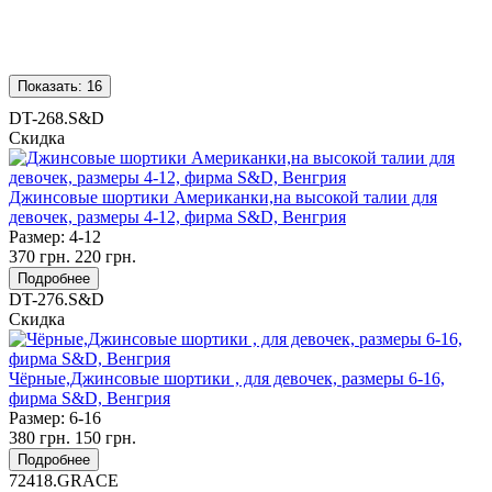
Показать:
16
DT-268.S&D
Скидка
Джинсовые шортики Американки,на высокой талии для
девочек, размеры 4-12, фирма S&D, Венгрия
Размер:
4-12
370
грн.
220
грн.
Подробнее
DT-276.S&D
Скидка
Чёрные,Джинсовые шортики , для девочек, размеры 6-16,
фирма S&D, Венгрия
Размер:
6-16
380
грн.
150
грн.
Подробнее
72418.GRACE