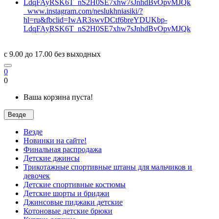
www.instagram.com/neslukhniasiki/?
hl=ru&fbclid=IwAR3swvDCtf6breYDUKbp-
LdqFAyRSK6T_nS2H0SE7xhw7sJnhdBvOpvMJQk
c 9.00 до 17.00 без выходных
0
0
Ваша корзина пуста!
Везде
Везде
Новинки на сайте!
Финальная распродажа
Детские джинсы
Трикотажные спортивные штаны для мальчиков и
девочек
Детские спортивные костюмы
Детские шорты и бриджи
Джинсовые пиджаки детские
Котоновые детские брюки