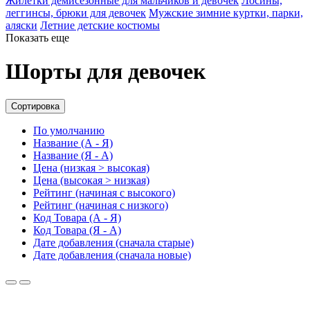
Жилетки демисезонные для мальчиков и девочек
Лосины,
леггинсы, брюки для девочек
Мужские зимние куртки, парки,
аляски
Летние детские костюмы
Показать еще
Шорты для девочек
Сортировка
По умолчанию
Название (А - Я)
Название (Я - А)
Цена (низкая > высокая)
Цена (высокая > низкая)
Рейтинг (начиная с высокого)
Рейтинг (начиная с низкого)
Код Товара (А - Я)
Код Товара (Я - А)
Дате добавления (сначала старые)
Дате добавления (сначала новые)