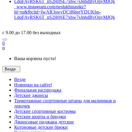
www.instagram.com/neslukhniasiki/?
hl=ru&fbclid=IwAR3swvDCtf6breYDUKbp-
LdqFAyRSK6T_nS2H0SE7xhw7sJnhdBvOpvMJQk
c 9.00 до 17.00 без выходных
0
0
Ваша корзина пуста!
Везде
Везде
Новинки на сайте!
Финальная распродажа
Детские джинсы
Трикотажные спортивные штаны для мальчиков и
девочек
Детские спортивные костюмы
Детские шорты и бриджи
Джинсовые пиджаки детские
Котоновые детские брюки