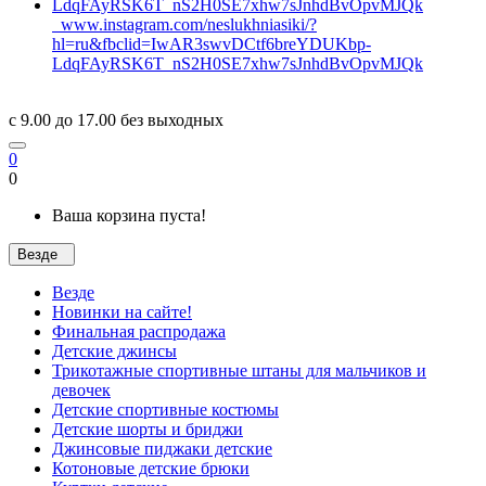
www.instagram.com/neslukhniasiki/?
hl=ru&fbclid=IwAR3swvDCtf6breYDUKbp-
LdqFAyRSK6T_nS2H0SE7xhw7sJnhdBvOpvMJQk
c 9.00 до 17.00 без выходных
0
0
Ваша корзина пуста!
Везде
Везде
Новинки на сайте!
Финальная распродажа
Детские джинсы
Трикотажные спортивные штаны для мальчиков и
девочек
Детские спортивные костюмы
Детские шорты и бриджи
Джинсовые пиджаки детские
Котоновые детские брюки