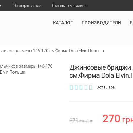
ен
Отследить заказ
Отзывы о магазине
КАТАЛОГ
ПРОИЗВОДИТЕЛИ
Б
чиков размеры 146-170 см.Фирма Dola Elvin.Польша
Джинсовые бриджи д
см.Фирма Dola Elvin
0 отзывов
270
грн
370
грн.
/шт