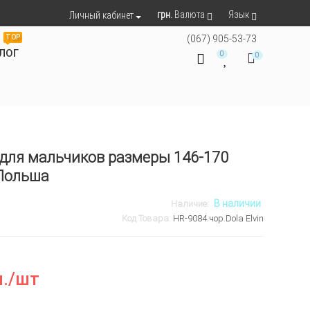
грн.
Валюта
Язык
Личный кабинет
TOP
(067) 905-53-73
ЛОГ
0
0
ля мальчиков размеры 146-170
.Польша
В наличии
Наличие:
Код Товара:
HR-9084.чор.Dola Elvin
.
/шт