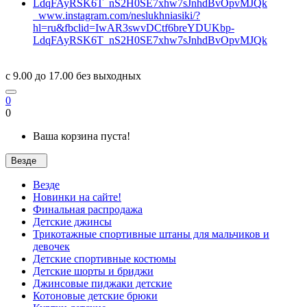
www.instagram.com/neslukhniasiki/?
hl=ru&fbclid=IwAR3swvDCtf6breYDUKbp-
LdqFAyRSK6T_nS2H0SE7xhw7sJnhdBvOpvMJQk
c 9.00 до 17.00 без выходных
0
0
Ваша корзина пуста!
Везде
Везде
Новинки на сайте!
Финальная распродажа
Детские джинсы
Трикотажные спортивные штаны для мальчиков и
девочек
Детские спортивные костюмы
Детские шорты и бриджи
Джинсовые пиджаки детские
Котоновые детские брюки