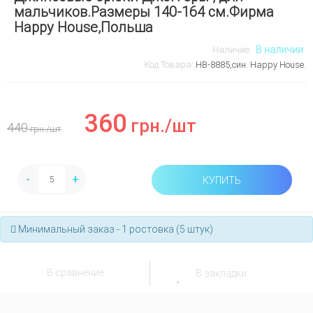
мальчиков.Размеры 140-164 см.Фирма
Happy House,Польша
В наличии
Наличие:
Код Товара:
НВ-8885,син. Happy House.
360
грн.
/шт
440
грн.
/шт
-
+
КУПИТЬ
Минимальный заказ - 1 ростовка (5 штук)
В сравнение
В закладки