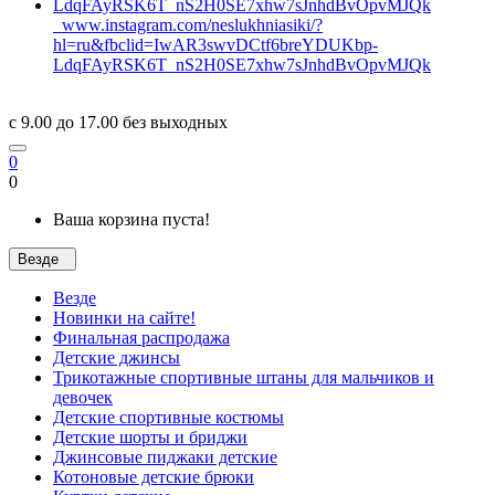
www.instagram.com/neslukhniasiki/?
hl=ru&fbclid=IwAR3swvDCtf6breYDUKbp-
LdqFAyRSK6T_nS2H0SE7xhw7sJnhdBvOpvMJQk
c 9.00 до 17.00 без выходных
0
0
Ваша корзина пуста!
Везде
Везде
Новинки на сайте!
Финальная распродажа
Детские джинсы
Трикотажные спортивные штаны для мальчиков и
девочек
Детские спортивные костюмы
Детские шорты и бриджи
Джинсовые пиджаки детские
Котоновые детские брюки