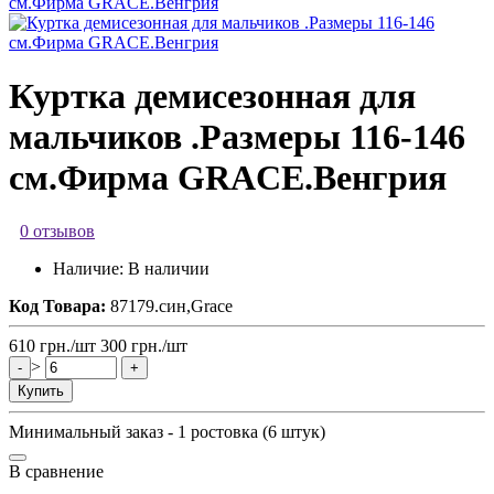
Куртка демисезонная для
мальчиков .Размеры 116-146
см.Фирма GRACE.Венгрия
0 отзывов
Наличие:
В наличии
Код Товара:
87179.син,Grace
610
грн.
/шт
300
грн.
/шт
>
-
+
Купить
Минимальный заказ - 1 ростовка (6 штук)
В сравнение