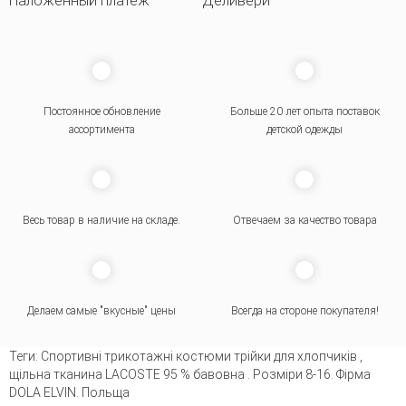
Наложенный платеж
Деливери
Постоянное обновление
Больше 20 лет опыта поставок
ассортимента
детской одежды
Весь товар в наличие на складе.
Отвечаем за качество товара
Делаем самые "вкусные" цены
Всегда на стороне покупателя
!
Теги:
Cпортивні трикотажні костюми трійки для хлопчиків
,
щільна тканина LACOSTE 95 % бавовна . Розміри 8-16. Фірма
DOLA ELVIN. Польща