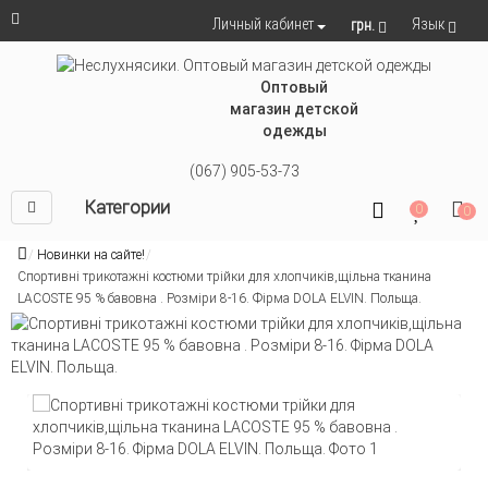
Язык
Личный кабинет
грн.
Оптовый
магазин детской
одежды
(067) 905-53-73
Категории
0
0
Новинки на сайте!
Cпортивні трикотажні костюми трійки для хлопчиків,щільна тканина
LACOSTE 95 % бавовна . Розміри 8-16. Фірма DOLA ELVIN. Польща.