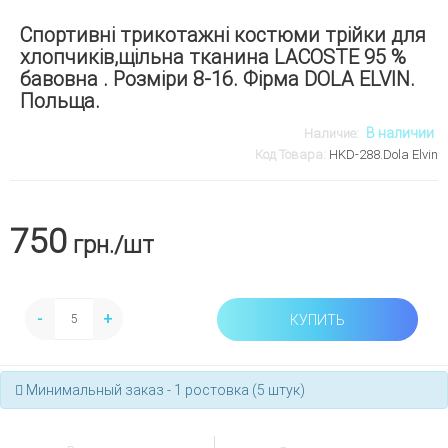
Cпортивні трикотажні костюми трійки для
хлопчиків,щільна тканина LACOSTE 95 %
бавовна . Розміри 8-16. Фірма DOLA ELVIN.
Польща.
В наличии
Наличие:
Код Товара:
НKD-288.Dola Elvin
750
грн.
/шт
-
+
КУПИТЬ
Минимальный заказ - 1 ростовка (5 штук)