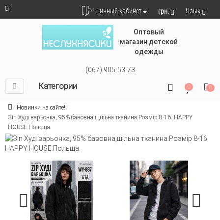
Язык
Личный кабинет
грн.
Оптовый
магазин детской
одежды
(067) 905-53-73
Категории
0
0
Новинки на сайте!
Зіп Худі варьонка, 95% бавовна,щільна тканина.Розмір 8-16. HAPPY
HOUSE.Польща.