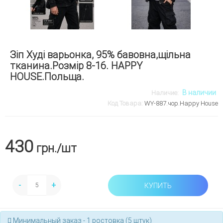
Зіп Худі варьонка, 95% бавовна,щільна
тканина.Розмір 8-16. HAPPY
HOUSE.Польща.
В наличии
Наличие:
Код Товара:
WY-887.чор.Happy House
430
грн.
/шт
-
+
КУПИТЬ
Минимальный заказ - 1 ростовка (5 штук)