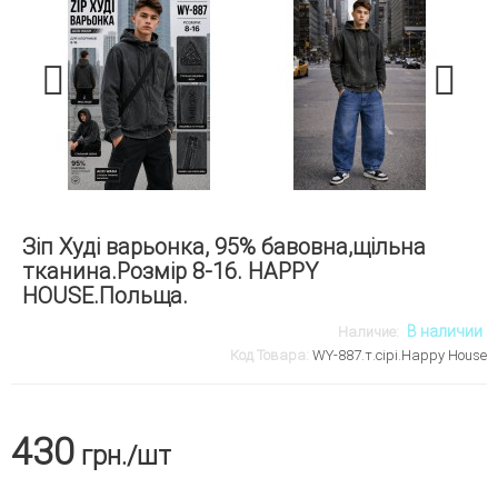
Зіп Худі варьонка, 95% бавовна,щільна
тканина.Розмір 8-16. HAPPY
HOUSE.Польща.
В наличии
Наличие:
Код Товара:
WY-887.т.сірі.Happy House
430
грн.
/шт