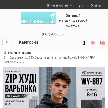
Язык
Личный кабинет
грн.
Оптовый
магазин детской
одежды
(067) 905-53-73
Категории
0
0
Новинки на сайте!
Зіп Худі варьонка, 95% бавовна,щільна тканина.Розмір 8-16. HAPPY
HOUSE.Польща.