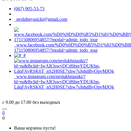
(067) 905-53-73
nesluhnyasicki@gmail.com
www.facebook.com/%D0%9D%D0%B5%D1%81%D0%
171150806954857/?modal=admin_todo_tour
#
www.instagram.com/neslukhniasiki/?
hl=ru&fbclid=IwAR3swvDCtf6breYDUKbp-
LdqFAyRSK6T_nS2H0SE7xhw7sJnhdBvOpvMJQk
c 9.00 до 17.00 без выходных
0
0
Ваша корзина пуста!