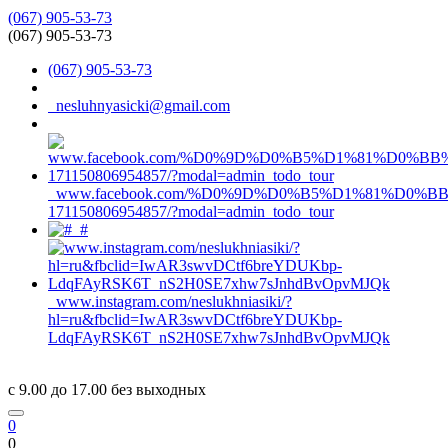
(067) 905-53-73
(067) 905-53-73
(067) 905-53-73
nesluhnyasicki@gmail.com
www.facebook.com/%D0%9D%D0%B5%D1%81%D0%
171150806954857/?modal=admin_todo_tour
#
www.instagram.com/neslukhniasiki/?
hl=ru&fbclid=IwAR3swvDCtf6breYDUKbp-
LdqFAyRSK6T_nS2H0SE7xhw7sJnhdBvOpvMJQk
c 9.00 до 17.00 без выходных
0
0