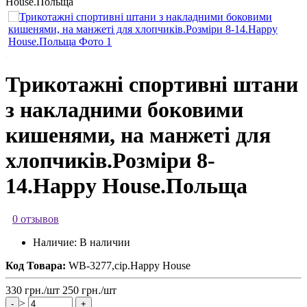
Трикотажні спортивні штани
з накладними боковими
кишенями, на манжеті для
хлопчиків.Розміри 8-
14.Happy House.Польща
0 отзывов
Наличие:
В наличии
Код Товара:
WB-3277,сір.Happy House
330
грн.
/шт
250
грн.
/шт
>
-
+