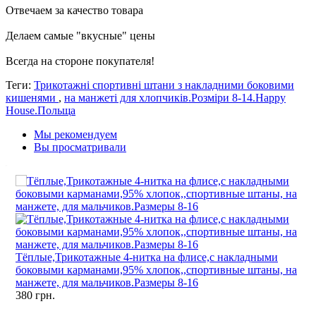
Отвечаем за качество товара
Делаем самые "вкусные" цены
Всегда на стороне покупателя
!
Теги:
Трикотажні спортивні штани з накладними боковими
кишенями
,
на манжеті для хлопчиків.Розміри 8-14.Happy
House.Польща
Мы рекомендуем
Вы просматривали
Тёплые,Трикотажные 4-нитка на флисе,с накладными
боковыми карманами,95% хлопок,,спортивные штаны, на
манжете, для мальчиков.Размеры 8-16
380
грн.