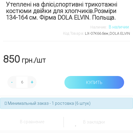
Утеплені на флісі,спортивні трикотажні
костюми двійки для хлопчиків.Розміри
134-164 см. Фірма DOLA ELVIN. Польща.
В наличии
Наличие:
Код Товара:
LX-07К66.беж,DOLA ELVIN
850
грн.
/шт
-
+
КУПИТЬ
Минимальный заказ - 1 ростовка (6 штук)
В сравнение
В закладки