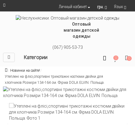
Язык
Личный кабинет
грн.
Оптовый
магазин детской
одежды
(067) 905-53-73
Категории
0
0
Новинки на сайте!
Утеплені на флісі,спортивні трикотажні костюми двійки для
хлопчиків.Розміри 134-164 см. Фірма DOLA ELVIN. Польща.