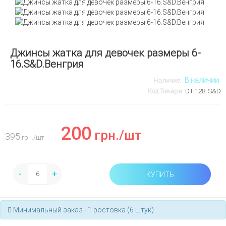
Джинсы жатка для девочек размеры 6-
16.S&D.Венгрия
В наличии
Наличие:
Код Товара:
DT-128. S&D
200
грн.
/шт
395
грн.
/шт
-
+
КУПИТЬ
Минимальный заказ - 1 ростовка (6 штук)