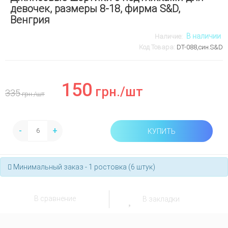
девочек, размеры 8-18, фирма S&D,
Венгрия
В наличии
Наличие:
Код Товара:
DT-088,син.S&D
150
грн.
/шт
335
грн.
/шт
-
+
КУПИТЬ
Минимальный заказ - 1 ростовка (6 штук)
В сравнение
В закладки