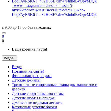
www.instagram.com/neslukhniasiki/?
hl=ru&fbclid=IwAR3swvDCtf6breYDUKbp-
LdqFAyRSK6T_nS2H0SE7xhw7sJnhdBvOpvMJQk
c 9.00 до 17.00 без выходных
0
0
Ваша корзина пуста!
Везде
Везде
Новинки на сайте!
Финальная распродажа
Детские джинсы
Трикотажные спортивные штаны для мальчиков и
девочек
Детские спортивные костюмы
Детские шорты и бриджи
Джинсовые пиджаки детские
Котоновые детские брюки