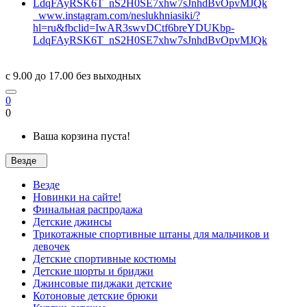
www.instagram.com/neslukhniasiki/?
hl=ru&fbclid=IwAR3swvDCtf6breYDUKbp-
LdqFAyRSK6T_nS2H0SE7xhw7sJnhdBvOpvMJQk
c 9.00 до 17.00 без выходных
0
0
Ваша корзина пуста!
Везде
Везде
Новинки на сайте!
Финальная распродажа
Детские джинсы
Трикотажные спортивные штаны для мальчиков и
девочек
Детские спортивные костюмы
Детские шорты и бриджи
Джинсовые пиджаки детские
Котоновые детские брюки