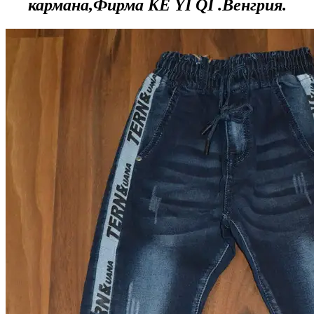
кармана,Фирма KE YI QI .Венгрия.