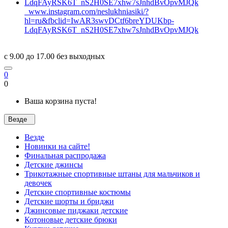
www.instagram.com/neslukhniasiki/?
hl=ru&fbclid=IwAR3swvDCtf6breYDUKbp-
LdqFAyRSK6T_nS2H0SE7xhw7sJnhdBvOpvMJQk
c 9.00 до 17.00 без выходных
0
0
Ваша корзина пуста!
Везде
Везде
Новинки на сайте!
Финальная распродажа
Детские джинсы
Трикотажные спортивные штаны для мальчиков и
девочек
Детские спортивные костюмы
Детские шорты и бриджи
Джинсовые пиджаки детские
Котоновые детские брюки