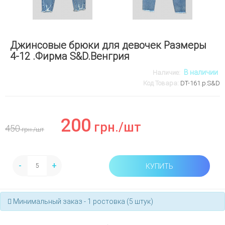
Джинсовые брюки для девочек Размеры
4-12 .Фирма S&D.Венгрия
В наличии
Наличие:
Код Товара:
DT-161.р.S&D
200
грн.
/шт
450
грн.
/шт
-
+
КУПИТЬ
Минимальный заказ - 1 ростовка (5 штук)