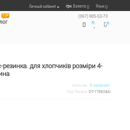
грн.
Валюта
Язык
Личный кабинет
TOP
(067) 905-53-73
ЛОГ
0
0
резинка. для хлопчиків розміри 4-
ина
В наличии
Наличие:
Код Товара:
DT-1738,S&D