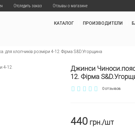
ен
Отследить заказ
Отзывы о магазине
КАТАЛОГ
ПРОИЗВОДИТЕЛИ
Б
. для хлопчиків розміри 4-12. Фірма S&D.Угорщина
Джинси Чиноси.пояс-
12. Фірма S&D.Угорщ
0 отзывов
440
грн.
/шт