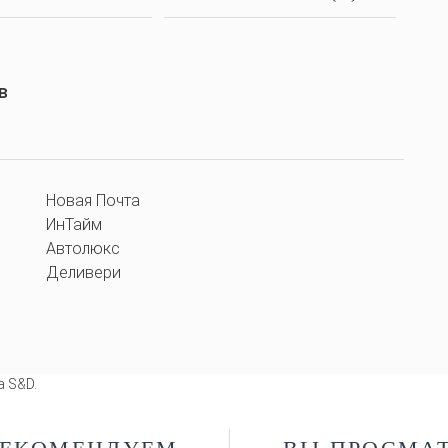
в
Новая Почта
ИнТайм
Автолюкс
Деливери
 S&D.