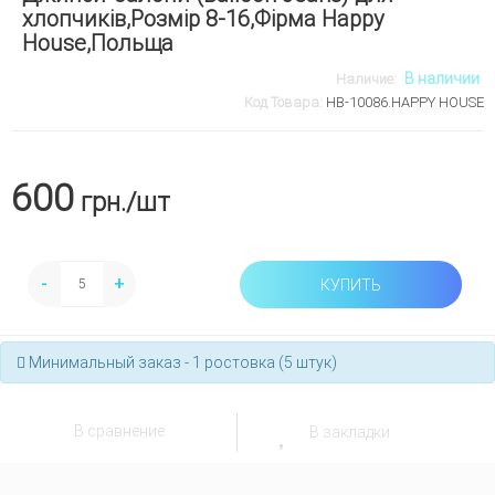
хлопчиків,Розмір 8-16,Фірма Happy
House,Польща
В наличии
Наличие:
Код Товара:
HB-10086.HАPPY HOUSE
600
грн.
/шт
-
+
КУПИТЬ
Минимальный заказ - 1 ростовка (5 штук)
В сравнение
В закладки