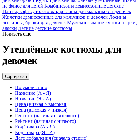
детские брюки
Куртки детские
Балоневые утеплённые штаны
на флисе для детей
Комбинезоны демисезонные детские
Пайты, кофты, толстовки, регланы для мальчиков и девочек
Жилетки демисезонные для мальчиков и девочек
Лосины,
леггинсы, брюки для девочек
Мужские зимние куртки, парки,
аляски
Летние детские костюмы
Показать еще
Утеплённые костюмы для
девочек
Сортировка
По умолчанию
Название (А - Я)
Название (Я - А)
Цена (низкая > высокая)
Цена (высокая > низкая)
Рейтинг (начиная с высокого)
Рейтинг (начиная с низкого)
Код Товара (А - Я)
Код Товара (Я - А)
Дате добавления (сначала старые)