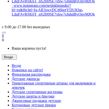
www.instagram.com/neslukhniasiki/?
hl=ru&fbclid=IwAR3swvDCtf6breYDUKbp-
LdqFAyRSK6T_nS2H0SE7xhw7sJnhdBvOpvMJQk
c 9.00 до 17.00 без выходных
0
0
Ваша корзина пуста!
Везде
Везде
Новинки на сайте!
Финальная распродажа
Детские джинсы
Трикотажные спортивные штаны для мальчиков и
девочек
Детские спортивные костюмы
Детские шорты и бриджи
Джинсовые пиджаки детские
Котоновые детские брюки