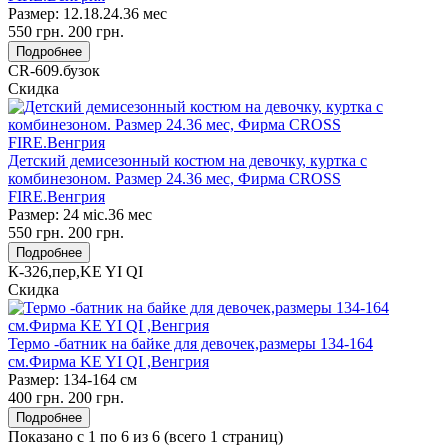
Размер:
12.18.24.36 мес
550
грн.
200
грн.
Подробнее
CR-609.бузок
Скидка
Детский демисезонный костюм на девочку, куртка с
комбинезоном. Размер 24.36 мес, Фирма CROSS
FIRE.Венгрия
Размер:
24 міс.36 мес
550
грн.
200
грн.
Подробнее
К-326,пер,KE YI QI
Скидка
Термо -батник на байке для девочек,размеры 134-164
см.Фирма KE YI QI ,Венгрия
Размер:
134-164 см
400
грн.
200
грн.
Подробнее
Показано с 1 по 6 из 6 (всего 1 страниц)