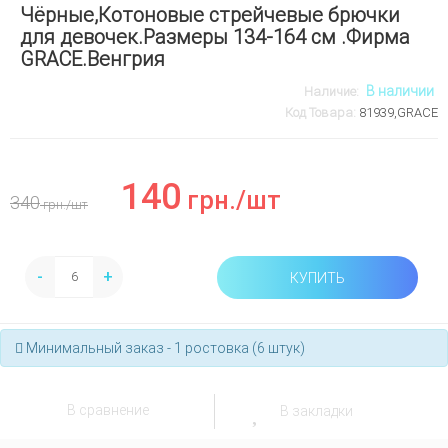
Чёрные,Котоновые стрейчевые брючки
для девочек.Размеры 134-164 см .Фирма
GRACE.Венгрия
В наличии
Наличие:
Код Товара:
81939,GRACE
140
грн.
/шт
340
грн.
/шт
-
+
КУПИТЬ
Минимальный заказ - 1 ростовка (6 штук)
В сравнение
В закладки