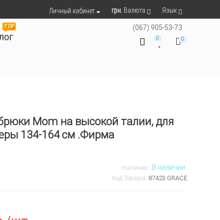
грн.
Валюта
Язык
Личный кабинет
TOP
(067) 905-53-73
ЛОГ
0
0
рюки Mom на высокой талии, для
еры 134-164 см .Фирма
В наличии
Наличие:
Код Товара:
87423.GRACE