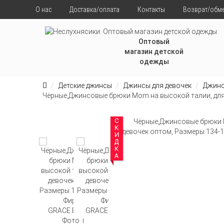
О нас
Доставка/оплата
Контакты
Возврат/обм
Оптовый
магазин детской
одежды
Детские джинсы
Джинсы для девочек
Джинс
Чёрные,Джинсовые брюки Mom на высокой талии, для 
СКИДКА