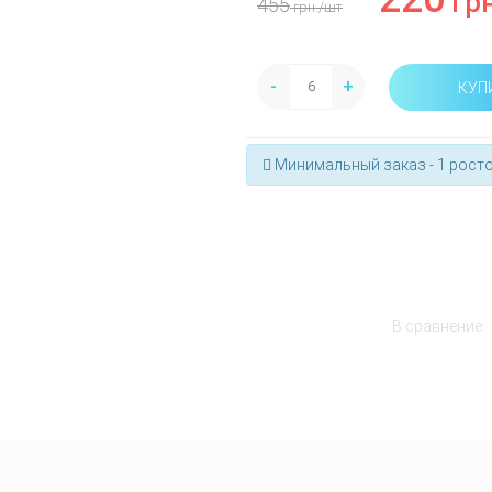
грн
455
грн.
/шт
-
+
КУП
Минимальный заказ - 1 росто
В сравнение