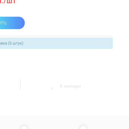
.
/шт
ИТЬ
вка (6 штук)
В закладки