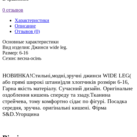
0 отзывов
Характеристики
Описание
Отзывов (0)
Основные характеристики
Вид изделия:
Джинси wide leg.
Размер:
6-16
Сезон:
весна-осінь
НОВИНКА!Стильні,модні,зручні джинси WIDE LEG(
або прямі широкі штани)для хлопчиків розміри 6-16,
Гарна якість матеріалу. Сучасний дизайн. Оригінальне
оздоблення кишень спереду та ззаду.Тканина
стрейчева, тому комфортно сідає по фігурі. Посадка
середня, зручна. оригінальні кишені. Фірма
S&D.Угорщина