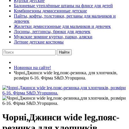
Куртки детские
Балоневые утеплённые штаны на флисе для детей
Комбинезоны демисезонные детские
Пайты, кофты, толстовки, регланы для мальчиков и
девочек
Жилетки демисезонные для мальчиков и девочек
Лосины, леггинсы, брюки для девочек
Мужские зимние куртки, парки, аляски
Летние детские костюмы
Найти
Новинки на сайте!
Чорні,Джинси wide leg,пояс-резинка, для хлопчиків,
розміри 6-16. Фірма S&D.Угорщина.
Чорні,Джинси wide leg,пояс-
резинка,для хлопчиків,