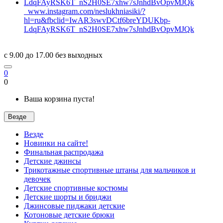
www.instagram.com/neslukhniasiki/?
hl=ru&fbclid=IwAR3swvDCtf6breYDUKbp-
LdqFAyRSK6T_nS2H0SE7xhw7sJnhdBvOpvMJQk
c 9.00 до 17.00 без выходных
0
0
Ваша корзина пуста!
Везде
Везде
Новинки на сайте!
Финальная распродажа
Детские джинсы
Трикотажные спортивные штаны для мальчиков и
девочек
Детские спортивные костюмы
Детские шорты и бриджи
Джинсовые пиджаки детские
Котоновые детские брюки