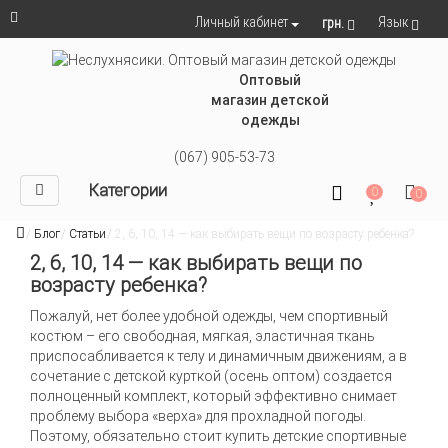
Язык
Личный кабинет
грн.
Оптовый
магазин детской
одежды
(067) 905-53-73
Категории
0
0
Блог
Статьи
2, 6, 10, 14 — как выбирать вещи по возрасту ребенка?
2, 6, 10, 14 — как выбирать вещи по
возрасту ребенка?
Пожалуй, нет более удобной одежды, чем спортивный
костюм – его свободная, мягкая, эластичная ткань
приспосабливается к телу и динамичным движениям, а в
сочетание с детской курткой (осень оптом) создается
полноценный комплект, который эффективно снимает
проблему выбора «верха» для прохладной погоды.
Поэтому, обязательно стоит
купить детские спортивные