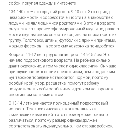
собой, покупая одежду в Интернете.
134-140 см — это средний рост в 9-10 лет. Это период
независимости и сосредоточенности на знакомстве с
людьми, не являющимися родителями. В этом возрасте
он уже имеет заранее сформированный вкус и подражает
моде и вкусам своих сверстников, желая вписаться в их
группу. Толстовки, штаны, футболки с яркими принтами,
модных фасонов — все это ему наверняка понадобится.
Возраст 11-12 лет предполагает рост 146-152 см. Это
начало подросткового возраста. На ребенка сильно
давит окружение, в том числе и одноклассники. Он чаще
прислушивается к своим сверстникам, чем к родителям.
Бунтарское поведение становится нормой, поэтому
особый крой, узор, расцветка, помогут ребенку
почувствовать себя особенным в детском велюровом
спортивном костюме оптом.
С 13-14 лет начинается полноценный подростковый
возраст. Темп психических, эмоциональных и
физических изменений в этот период может сильно
различаться, поэтому размер одежды должен
соответствовать индивидуально. Чем старше ребенок,