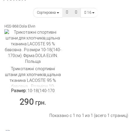
Сортировка
16
HSS-868.Dola Elvin
Трикотажні спортивні
штани для хлопчиків,щільна
тканина LACOSTE 95 %
бавовна . Розміри 10-
Размер:
10-18(140-170
18(140-170см). Фірма DOLA
ELVIN. Польща
290
грн.
Показано с 1 по 1 из 1 (всего 1 страниц)