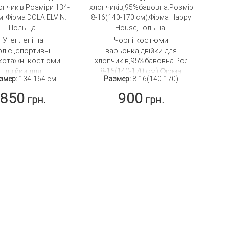
Утеплені на
Чорні костюми
лісі,спортивні
варьонка,двійки для
котажні костюми
хлопчиків,95%бавовна.Розмір
двійки для
8-16(140-170 см).Фірма
змер:
134-164 см
Размер:
8-16(140-170)
чиків.Розміри 134-
Happy House,Польща.
 см. Фірма DOLA
850
900
грн.
грн.
ELVIN. Польща.
ПОДРОБНЕЕ
ПОДРОБНЕЕ