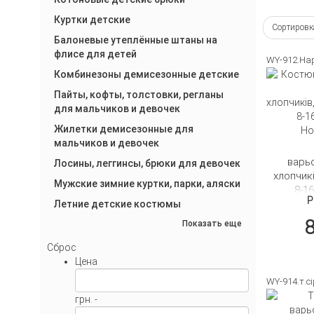
Куртки детские
Сортиров
Балоневые утеплённые штаны на
флисе для детей
WY-912.Ha
Комбинезоны демисезонные детские
Пайты, кофты, толстовки, регланы
для мальчиков и девочек
Жилетки демисезонные для
мальчиков и девочек
варьо
Лосины, леггинсы, брюки для девочек
хлопчик
Мужские зимние куртки, парки, аляски
8-1
Р
Ho
Летние детские костюмы
Показать еще
П
Сброс
Цена
WY-914.т.с
грн. -