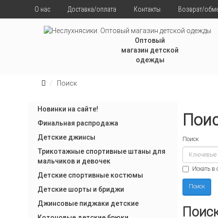
О нас
Доставка/оплата
Контакты
Возврат/обм
Оптовый
магазин детской
одежды
Поиск
Новинки на сайте!
Пои
Финальная распродажа
Детские джинсы
Поиск
Трикотажные спортивные штаны для
мальчиков и девочек
Искать в
Детские спортивные костюмы
Детские шорты и бриджи
Джинсовые пиджаки детские
Поис
Котоновые детские брюки