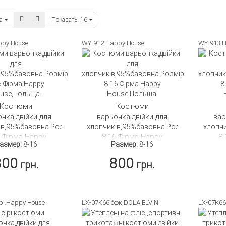
ка
Показать:
16
ppy House
WY-912.Happy House
WY-913.H
Костюми
Костюми
нка,двійки для
варьонка,двійки для
вар
ів,95%бавовна.Розмір
хлопчиків,95%бавовна.Розмір
хлопч
6.Фірма Happy
8-16.Фірма Happy
8
азмер:
8-16
Размер:
8-16
use,Польща.
House,Польща.
800
800
грн.
грн.
ОДРОБНЕЕ
ПОДРОБНЕЕ
ірі.Happy House
LX-07К66.беж,DOLA ELVIN
LX-07К66