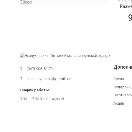
8-16(1
Сброс
Разме
Happy
П
Дополн
(067) 905-53-73
nesluhnyasicki@gmail.com
Бренд
Подарочн
График работы:
Партнёрс
9.00 - 17.00 без выходных
Акции