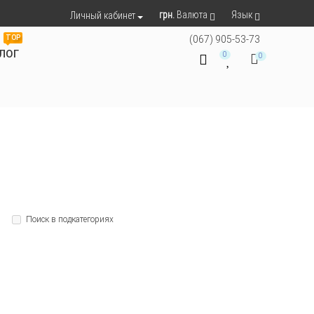
грн.
Валюта
Язык
Личный кабинет
TOP
(067) 905-53-73
ЛОГ
0
0
Поиск в подкатегориях