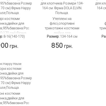
сірі костюми
Утеплені на
нка,двійки для
флісі,спортивні
ф
ів,95%бавовна.Розмір
трикотажні костюми
три
40-170 см).Фірма
двійки для
р:
8-16(140-170)
Размер:
134-164 см
Ра
 House,Польща.
хлопчиків.Розміри 134-
хлоп
164 см. Фірма DOLA
164
900
850
грн.
грн.
ELVIN. Польща.
ОДРОБНЕЕ
ПОДРОБНЕЕ
ні.Happy House
рні костюми
нка,двійки для
ів,95%бавовна.Розмір