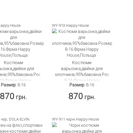
appy House
WY-913.Happy House
Костюми
Костюми
ьонка,двійки для
варьонка,двійки для
иків,95%бавовна.Розмір
хлопчиків,95%бавовна.Розмір
-16.Фірма Happy
8-16.Фірма Happy
Размер:
8-16
Размер:
8-16
House,Польща.
House,Польща.
870
870
грн.
грн.
ПОДРОБНЕЕ
ПОДРОБНЕЕ
.чор, DOLA ELVIN.
WY-911.чорні.Happy House