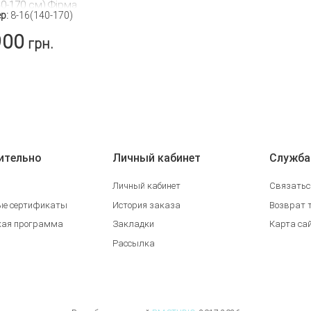
40-170 см).Фірма
р:
8-16(140-170)
 House,Польща.
900
грн.
ОДРОБНЕЕ
ительно
Личный кабинет
Служба
Личный кабинет
Связатьс
ые сертификаты
История заказа
Возврат 
кая программа
Закладки
Карта са
Рассылка