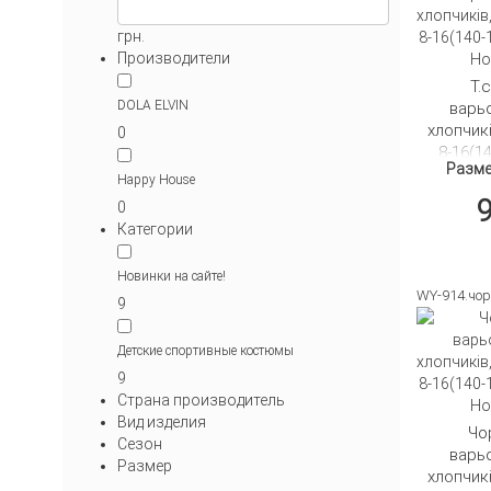
грн.
Производители
Т.
DOLA ELVIN
варьо
хлопчик
0
8-16(1
Разме
Happy
Happy House
0
Категории
П
Новинки на сайте!
WY-914.чор
9
Детские спортивные костюмы
9
Страна производитель
Вид изделия
Чо
Сезон
варьо
Размер
хлопчик