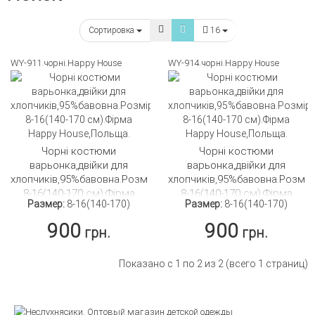
Сортировка
16
WY-911.чорні.Happy House
WY-914.чорні.Happy House
Чорні костюми
Чорні костюми
варьонка,двійки для
варьонка,двійки для
хлопчиків,95%бавовна.Розмір
хлопчиків,95%бавовна.Розмір
8-16(140-170 см).Фірма
8-16(140-170 см).Фірма
Размер:
8-16(140-170)
Размер:
8-16(140-170)
Happy House,Польща.
Happy House,Польща.
900
900
грн.
грн.
Показано с 1 по 2 из 2 (всего 1 страниц)